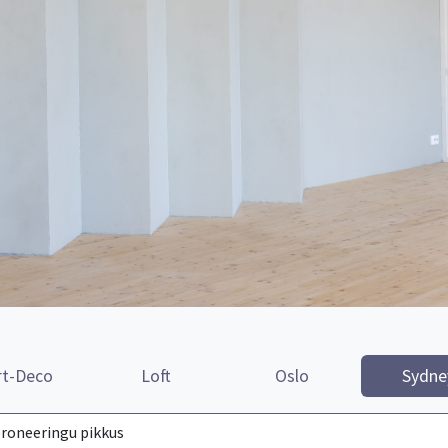
rt-Deco
Loft
Oslo
Sydne