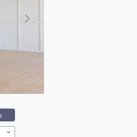
Järgmine
y