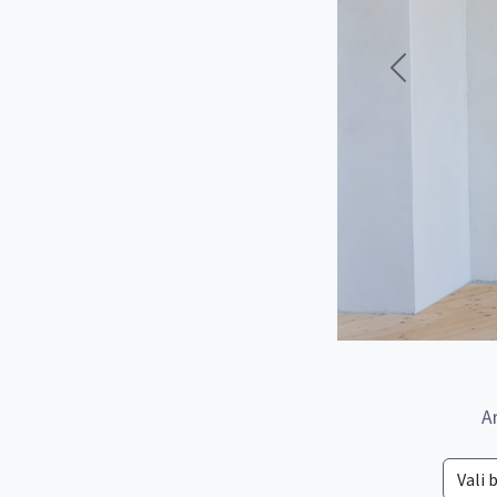
Eelmine
A