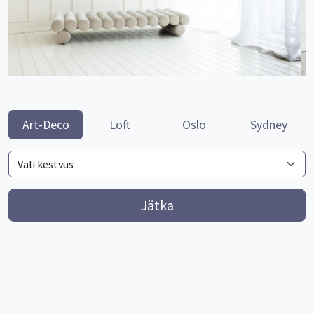
Art-Deco
Loft
Oslo
Sydney
Jätka