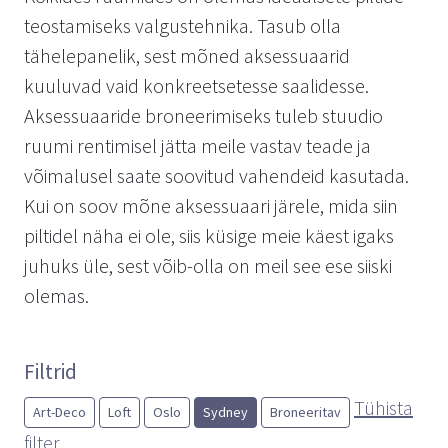
teostamiseks valgustehnika. Tasub olla
tähelepanelik, sest mõned aksessuaarid
kuuluvad vaid konkreetsetesse saalidesse.
Aksessuaaride broneerimiseks tuleb stuudio
ruumi rentimisel jätta meile vastav teade ja
võimalusel saate soovitud vahendeid kasutada.
Kui on soov mõne aksessuaari järele, mida siin
piltidel näha ei ole, siis küsige meie käest igaks
juhuks üle, sest võib-olla on meil see ese siiski
olemas.
Filtrid
Tühista
Art-Deco
Loft
Oslo
Sydney
Broneeritav
filter