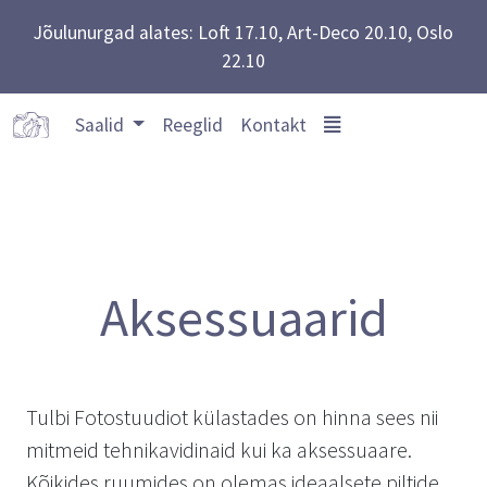
Jõulunurgad alates: Loft 17.10, Art-Deco 20.10, Oslo
22.10
Saalid
Reeglid
Kontakt
Aksessuaarid
Tulbi Fotostuudiot külastades on hinna sees nii
mitmeid tehnikavidinaid kui ka aksessuaare.
Kõikides ruumides on olemas ideaalsete piltide